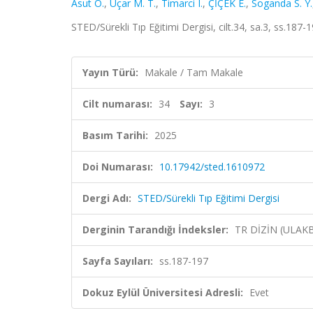
Asut O.
,
Uçar M. T.
,
Timarci I.
,
ÇİÇEK E.
,
Soganda S. Y.
STED/Sürekli Tıp Eğitimi Dergisi, cilt.34, sa.3, ss.187
Yayın Türü:
Makale / Tam Makale
Cilt numarası:
34
Sayı:
3
Basım Tarihi:
2025
Doi Numarası:
10.17942/sted.1610972
Dergi Adı:
STED/Sürekli Tıp Eğitimi Dergisi
Derginin Tarandığı İndeksler:
TR DİZİN (ULAK
Sayfa Sayıları:
ss.187-197
Dokuz Eylül Üniversitesi Adresli:
Evet