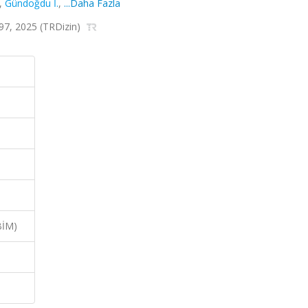
,
Gündoğdu İ.
,
...Daha Fazla
-197, 2025 (TRDizin)
BİM)