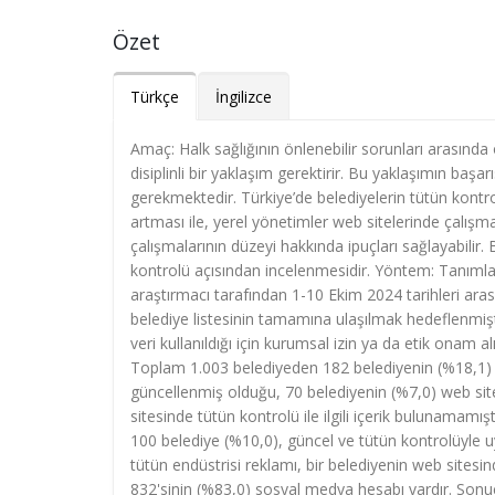
Özet
Türkçe
İngilizce
Amaç: Halk sağlığının önlenebilir sorunları arasında
disiplinli bir yaklaşım gerektirir. Bu yaklaşımın başar
gerekmektedir. Türkiye’de belediyelerin tütün kontrolüy
artması ile, yerel yönetimler web sitelerinde çalışm
çalışmalarının düzeyi hakkında ipuçları sağlayabilir. 
kontrolü açısından incelenmesidir. Yöntem: Tanımlayı
araştırmacı tarafından 1-10 Ekim 2024 tarihleri arasın
belediye listesinin tamamına ulaşılmak hedeflenmiştir.
veri kullanıldığı için kurumsal izin ya da etik onam al
Toplam 1.003 belediyeden 182 belediyenin (%18,1) ul
güncellenmiş olduğu, 70 belediyenin (%7,0) web sit
sitesinde tütün kontrolü ile ilgili içerik bulunamamı
100 belediye (%10,0), güncel ve tütün kontrolüyle u
tütün endüstrisi reklamı, bir belediyenin web sitesi
832'sinin (%83,0) sosyal medya hesabı vardır. Sonu