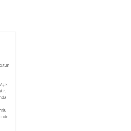
 tütün
 Açık
tir.
ında
umlu
sinde