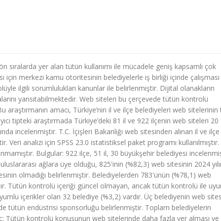
 ön sıralarda yer alan tütün kullanımı ile mücadele geniş kapsamlı çok
ısı için merkezi kamu otoritesinin belediyelerle iş birliği içinde çalışması
le ilgili sorumlulukları kanunlar ile belirlenmiştir. Dijital olanakların
alarını yansıtabilmektedir. Web siteleri bu çerçevede tütün kontrolü
Bu araştırmanın amacı, Türkiye’nin il ve ilçe belediyeleri web sitelerinin
cı tipteki araştırmada Türkiye’deki 81 il ve 922 ilçenin web siteleri 20
da incelenmiştir. T.C. İçişleri Bakanlığı web sitesinden alınan il ve ilçe
 Veri analizi için SPSS 23.0 istatistiksel paket programı kullanılmıştır.
ınmamıştır. Bulgular: 922 ilçe, 51 il, 30 büyükşehir belediyesi incelenmiş
uslararası ağlara üye olduğu, 825'inin (%82,3) web sitesinin 2024 yıl
esinin olmadığı belirlenmiştir. Belediyelerden 783'ünün (%78,1) web
ştır. Tütün kontrolü içeriği güncel olmayan, ancak tütün kontrolü ile uy
yumlu içerikler olan 32 belediye (%3,2) vardır. Üç belediyenin web site
nde tütün endüstrisi sponsorluğu belirlenmiştir. Toplam belediyelerin
ç: Tütün kontrolü konusunun web sitelerinde daha fazla yer alması ve