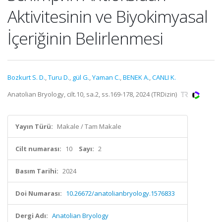
Aktivitesinin ve Biyokimyasal
İçeriğinin Belirlenmesi
Bozkurt S. D.
,
Turu D.
,
gül G.
,
Yaman C.
,
BENEK A.
,
CANLI K.
Anatolian Bryology, cilt.10, sa.2, ss.169-178, 2024 (TRDizin)
Yayın Türü:
Makale / Tam Makale
Cilt numarası:
10
Sayı:
2
Basım Tarihi:
2024
Doi Numarası:
10.26672/anatolianbryology.1576833
Dergi Adı:
Anatolian Bryology