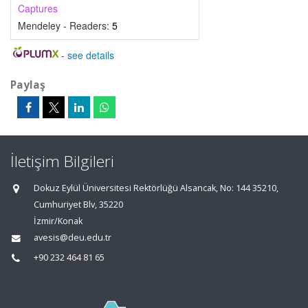
Captures
Mendeley - Readers:
5
-
see details
Paylaş
İletişim Bilgileri
Dokuz Eylül Üniversitesi Rektörlüğü Alsancak, No: 144 35210,
Cumhuriyet Blv, 35220
İzmir/Konak
avesis@deu.edu.tr
+90 232 464 81 65