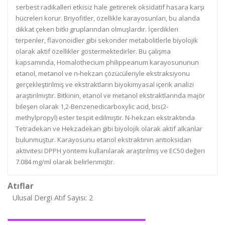
serbest radikalleri etkisiz hale getirerek oksidatif hasara karşı
hücreleri korur. Briyofitler, özellikle karayosunları, bu alanda
dikkat çeken bitki gruplarından olmuşlardır. İçerdikleri
terpenler, flavonoidler gibi sekonder metabolitlerle biyolojik
olarak aktif özellikler göstermektedirler. Bu çalışma
kapsamında, Homalothecium philippeanum karayosununun
etanol, metanol ve n-hekzan çözücüleriyle ekstraksiyonu
gerçekleştirilmiş ve ekstraktların biyokimyasal içerik analizi
araştırılmıştır. Bitkinin, etanol ve metanol ekstraktlarında majör
bileşen olarak 1,2-Benzenedicarboxylic acid, bis(2-
methylpropyl) ester tespit edilmiştir. N-hekzan ekstraktında
Tetradekan ve Hekzadekan gibi biyolojik olarak aktif alkanlar
bulunmuştur. Karayosunu etanol ekstraktının antioksidan
aktivitesi DPPH yöntemi kullanılarak araştırılmış ve EC50 değeri
7.084 mg/ml olarak belirlenmiştir.
Atıflar
Ulusal Dergi Atıf Sayısı: 2