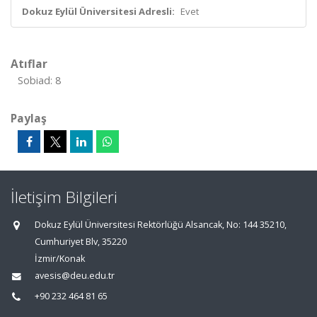
Dokuz Eylül Üniversitesi Adresli:
Evet
Atıflar
Sobiad: 8
Paylaş
İletişim Bilgileri
Dokuz Eylül Üniversitesi Rektörlüğü Alsancak, No: 144 35210,
Cumhuriyet Blv, 35220
İzmir/Konak
avesis@deu.edu.tr
+90 232 464 81 65