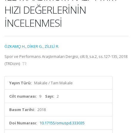
HIZI DEĞERLERİNİN
İNCELENMESİ
ÖZKAMÇI H.
,
DİKER G.
,
ZİLELİ R.
Spor ve Performans Araştırmaları Dergisi, cilt.9, sa.2, ss.127-135, 2018
(TRDizin)
Yayın Türü:
Makale / Tam Makale
Cilt numarası:
9
Sayı:
2
Basım Tarihi:
2018
Doi Numarası:
10.17155/omuspd.333035