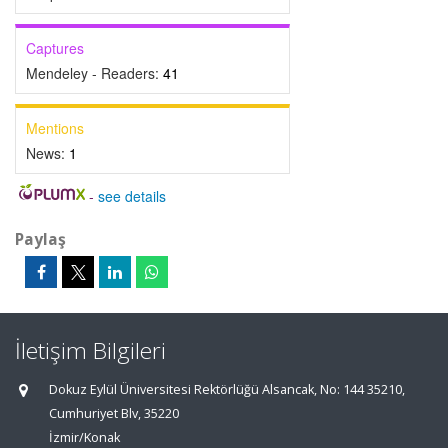
Captures
Mendeley - Readers:
41
Mentions
News:
1
-
see details
Paylaş
İletişim Bilgileri
Dokuz Eylül Üniversitesi Rektörlüğü Alsancak, No: 144 35210,
Cumhuriyet Blv, 35220
İzmir/Konak