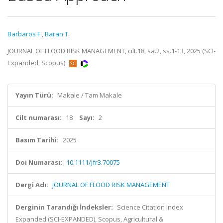
Barbaros F.
,
Baran T.
JOURNAL OF FLOOD RISK MANAGEMENT, cilt.18, sa.2, ss.1-13, 2025 (SCI-
Expanded, Scopus)
Yayın Türü:
Makale / Tam Makale
Cilt numarası:
18
Sayı:
2
Basım Tarihi:
2025
Doi Numarası:
10.1111/jfr3.70075
Dergi Adı:
JOURNAL OF FLOOD RISK MANAGEMENT
Derginin Tarandığı İndeksler:
Science Citation Index
Expanded (SCI-EXPANDED), Scopus, Agricultural &