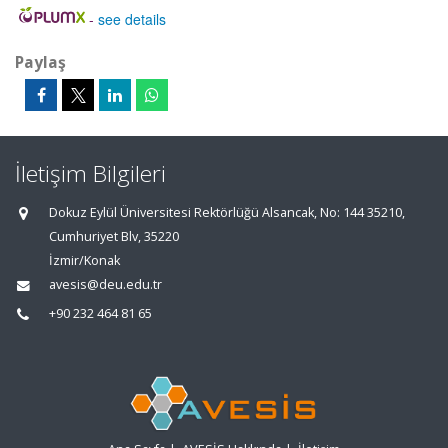
-
see details
Paylaş
İletişim Bilgileri
Dokuz Eylül Üniversitesi Rektörlüğü Alsancak, No: 144 35210,
Cumhuriyet Blv, 35220
İzmir/Konak
avesis@deu.edu.tr
+90 232 464 81 65