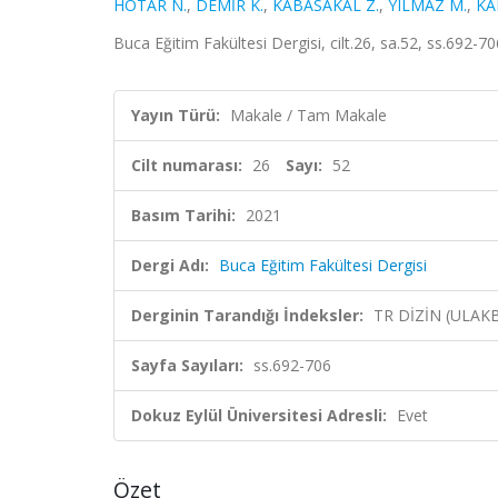
HOTAR N.
,
DEMİR K.
,
KABASAKAL Z.
,
YILMAZ M.
,
KA
Buca Eğitim Fakültesi Dergisi, cilt.26, sa.52, ss.692-7
Yayın Türü:
Makale / Tam Makale
Cilt numarası:
26
Sayı:
52
Basım Tarihi:
2021
Dergi Adı:
Buca Eğitim Fakültesi Dergisi
Derginin Tarandığı İndeksler:
TR DİZİN (ULAK
Sayfa Sayıları:
ss.692-706
Dokuz Eylül Üniversitesi Adresli:
Evet
Özet