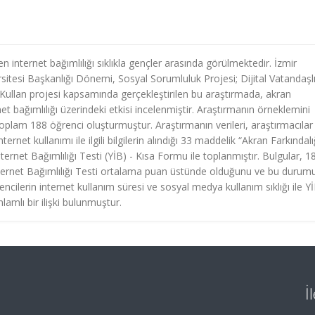
en internet bağımlılığı sıklıkla gençler arasında görülmektedir. İzmir
rsitesi Başkanlığı Dönemi, Sosyal Sorumluluk Projesi; Dijital Vatandaşlı
i Kullan projesi kapsamında gerçekleştirilen bu araştırmada, akran
rnet bağımlılığı üzerindeki etkisi incelenmiştir. Araştırmanın örneklemini
toplam 188 öğrenci oluşturmuştur. Araştırmanın verileri, araştırmacılar
ernet kullanımı ile ilgili bilgilerin alındığı 33 maddelik “Akran Farkındalı
ernet Bağımlılığı Testi (YİB) - Kısa Formu ile toplanmıştır. Bulgular, 1
İnternet Bağımlılığı Testi ortalama puan üstünde olduğunu ve bu durum
cilerin internet kullanım süresi ve sosyal medya kullanım sıklığı ile Y
amlı bir ilişki bulunmuştur.
İ