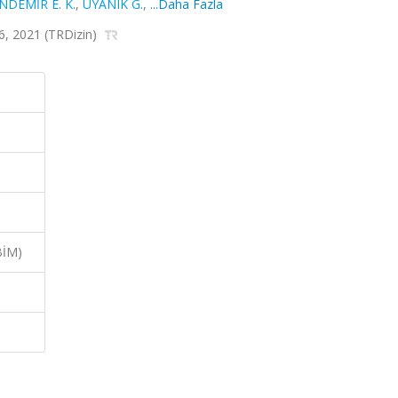
NDEMİR E. K.
,
UYANIK G.
,
...Daha Fazla
06, 2021 (TRDizin)
BİM)