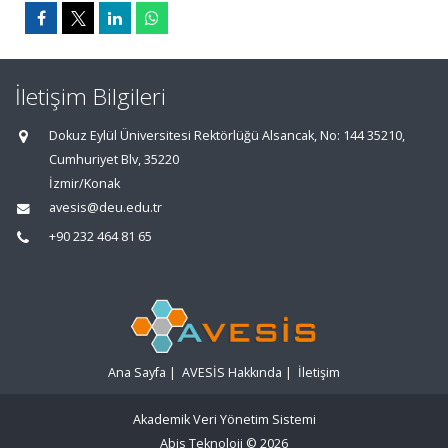
İletişim Bilgileri
Dokuz Eylül Üniversitesi Rektörlüğü Alsancak, No: 144 35210,
Cumhuriyet Blv, 35220
İzmir/Konak
avesis@deu.edu.tr
+90 232 464 81 65
Ana Sayfa
|
AVESİS Hakkında
|
İletişim
Akademik Veri Yönetim Sistemi
Abis Teknoloji
© 2026