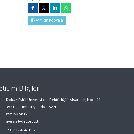
Atıf İçin Kopyala
letişim Bilgileri
Dokuz Eylül Üniversitesi Rektörlüğü Alsancak, No: 144
35210, Cumhuriyet Blv, 35220
İzmir/Konak
avesis@deu.edu.tr
+90 232 464 81 65