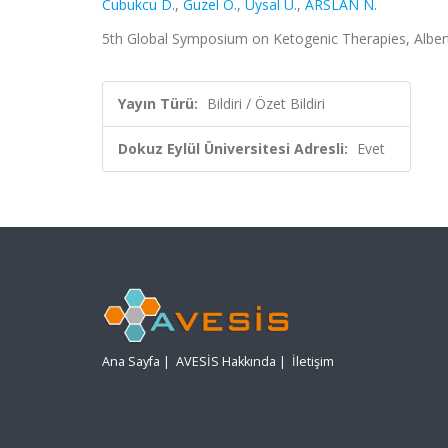
Cubukcu D.
,
Guzel O.
,
Uysal U.
,
ARSLAN N.
5th Global Symposium on Ketogenic Therapies, Alberta,
Yayın Türü:
Bildiri / Özet Bildiri
Dokuz Eylül Üniversitesi Adresli:
Evet
Ana Sayfa
|
AVESİS Hakkında
|
İletişim