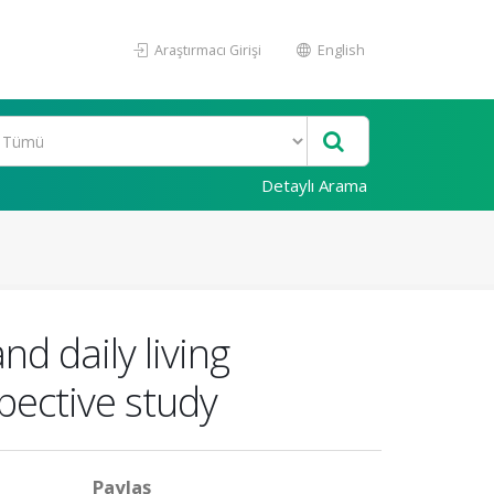
Araştırmacı Girişi
English
Detaylı Arama
nd daily living
spective study
Paylaş