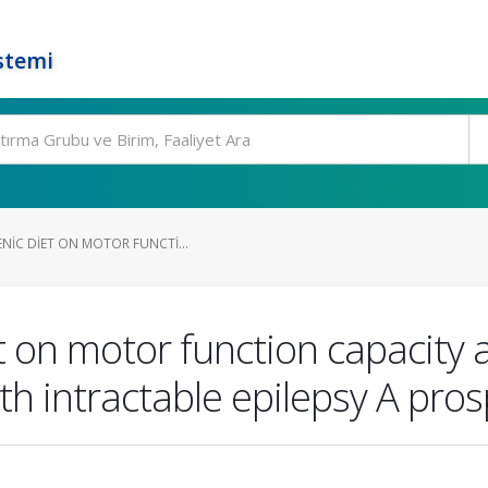
stemi
NIC DIET ON MOTOR FUNCTI...
t on motor function capacity a
with intractable epilepsy A pro