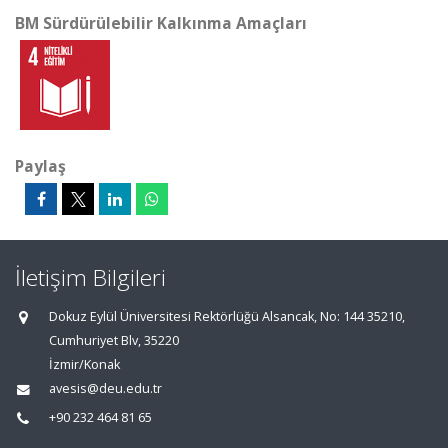
BM Sürdürülebilir Kalkınma Amaçları
Paylaş
İletişim Bilgileri
Dokuz Eylül Üniversitesi Rektörlüğü Alsancak, No: 144 35210,
Cumhuriyet Blv, 35220
İzmir/Konak
avesis@deu.edu.tr
+90 232 464 81 65