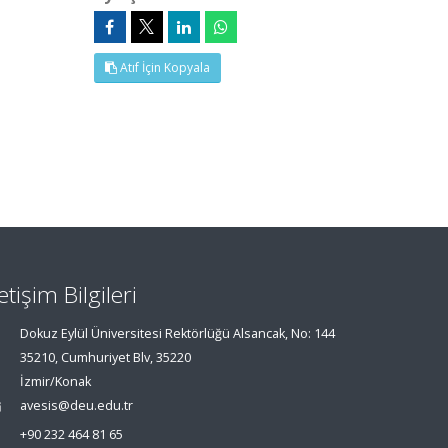
Atıf İçin Kopyala
letişim Bilgileri
Dokuz Eylül Üniversitesi Rektörlüğü Alsancak, No: 144
35210, Cumhuriyet Blv, 35220
İzmir/Konak
avesis@deu.edu.tr
+90 232 464 81 65