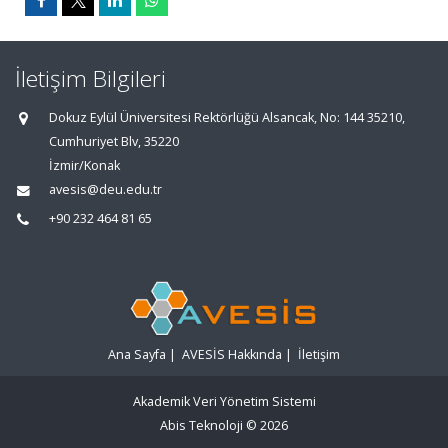
İletişim Bilgileri
Dokuz Eylül Üniversitesi Rektörlüğü Alsancak, No: 144 35210,
Cumhuriyet Blv, 35220
İzmir/Konak
avesis@deu.edu.tr
+90 232 464 81 65
Ana Sayfa
|
AVESİS Hakkında
|
İletişim
Akademik Veri Yönetim Sistemi
Abis Teknoloji
© 2026