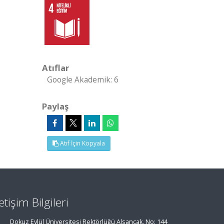
Atıflar
Google Akademik: 6
Paylaş
Atıf İçin Kopyala
letişim Bilgileri
Dokuz Eylül Üniversitesi Rektörlüğü Alsancak, No: 144