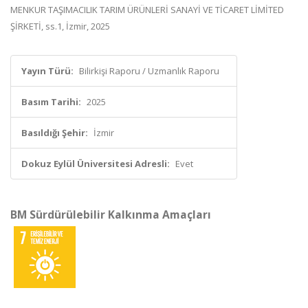
MENKUR TAŞIMACILIK TARIM ÜRÜNLERİ SANAYİ VE TİCARET LİMİTED
ŞİRKETİ, ss.1, İzmir, 2025
Yayın Türü:
Bilirkişi Raporu / Uzmanlık Raporu
Basım Tarihi:
2025
Basıldığı Şehir:
İzmir
Dokuz Eylül Üniversitesi Adresli:
Evet
BM Sürdürülebilir Kalkınma Amaçları