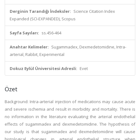
Derginin Tarandığı İndeksler:
Science Citation Index
Expanded (SCI-EXPANDED), Scopus
Sayfa Sayıları:
ss.456-464
Anahtar Kelimeler:
Sugammadex, Dexmedetomidine, Intra-
arterial, Rabbit, Experimental
Dokuz Eylül Üniversitesi Adresli:
Evet
Özet
Background: Intra-arterial injection of medications may cause acute
and severe ischemia and result in morbidity and mortality. There is
no information in the literature evaluating the arterial endothelial
effects of sugammadex and dexmedetomidine. The hypothesis of
our study is that sugammadex and dexmedetomidine will cause
histological changes in arterial endothelial structure when