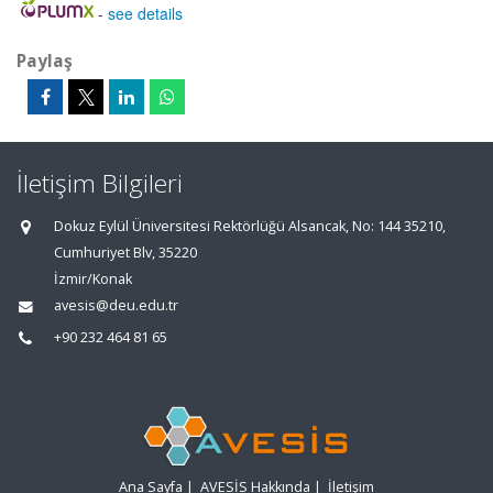
-
see details
Paylaş
İletişim Bilgileri
Dokuz Eylül Üniversitesi Rektörlüğü Alsancak, No: 144 35210,
Cumhuriyet Blv, 35220
İzmir/Konak
avesis@deu.edu.tr
+90 232 464 81 65
Ana Sayfa
|
AVESİS Hakkında
|
İletişim