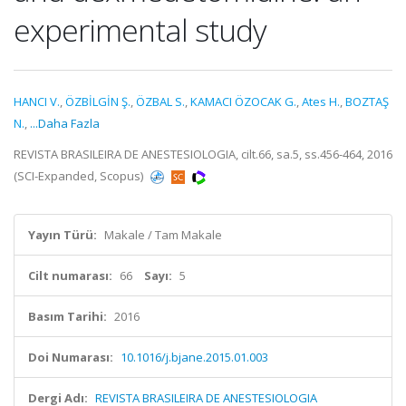
experimental study
HANCI V.
,
ÖZBİLGİN Ş.
,
ÖZBAL S.
,
KAMACI ÖZOCAK G.
,
Ates H.
,
BOZTAŞ
N.
,
...Daha Fazla
REVISTA BRASILEIRA DE ANESTESIOLOGIA, cilt.66, sa.5, ss.456-464, 2016
(SCI-Expanded, Scopus)
Yayın Türü:
Makale / Tam Makale
Cilt numarası:
66
Sayı:
5
Basım Tarihi:
2016
Doi Numarası:
10.1016/j.bjane.2015.01.003
Dergi Adı:
REVISTA BRASILEIRA DE ANESTESIOLOGIA