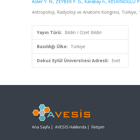
Aslıer Y. N.
,
ZEYBEK F. G.
,
Karabay n.
,
KESKİNOĞLU P
Antropoloji, Radyoloji ve Anatomi Kongresi, Türkiye, 1
Yayın Türü:
Bildiri / Özet Bildiri
Basıldığı Ülke:
Türkiye
Dokuz Eylül Üniversitesi Adresli:
Evet
Ana Sayfa
|
AVESİS Hakkında
|
İletişim