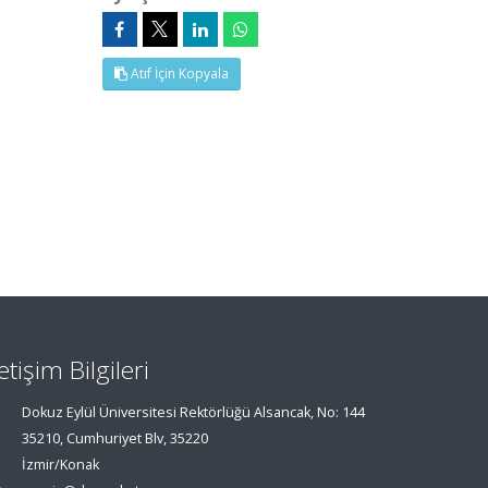
Atıf İçin Kopyala
letişim Bilgileri
Dokuz Eylül Üniversitesi Rektörlüğü Alsancak, No: 144
35210, Cumhuriyet Blv, 35220
İzmir/Konak