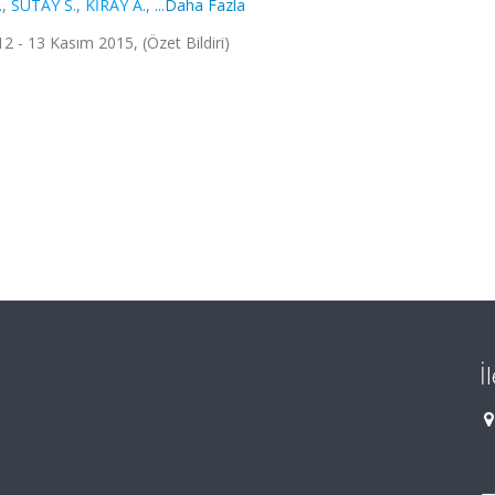
.
,
SÜTAY S.
,
KİRAY A.
,
...Daha Fazla
2 - 13 Kasım 2015, (Özet Bildiri)
İ