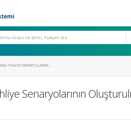
stemi
LI TAHLIYE SENARYOLARINI...
hliye Senaryolarının Oluştur