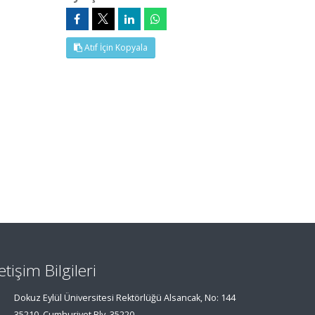
Atıf İçin Kopyala
letişim Bilgileri
Dokuz Eylül Üniversitesi Rektörlüğü Alsancak, No: 144
35210, Cumhuriyet Blv, 35220