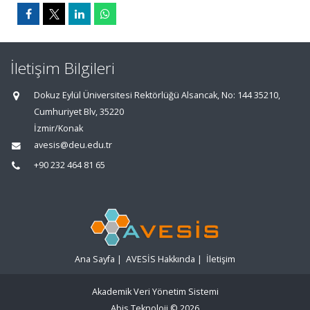
İletişim Bilgileri
Dokuz Eylül Üniversitesi Rektörlüğü Alsancak, No: 144 35210,
Cumhuriyet Blv, 35220
İzmir/Konak
avesis@deu.edu.tr
+90 232 464 81 65
Ana Sayfa
|
AVESİS Hakkında
|
İletişim
Akademik Veri Yönetim Sistemi
Abis Teknoloji
© 2026