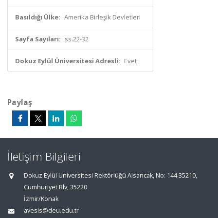
Basıldığı Ülke:
Amerika Birleşik Devletleri
Sayfa Sayıları:
ss.22-32
Dokuz Eylül Üniversitesi Adresli:
Evet
Paylaş
İletişim Bilgileri
Dokuz Eylül Üniversitesi Rektörlüğü Alsancak, No: 144 35210,
Cumhuriyet Blv, 35220
İzmir/Konak
avesis@deu.edu.tr