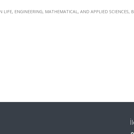
 LIFE, ENGINEERING, MATHEMATICAL, AND APPLIED SCIENCES, B
İ