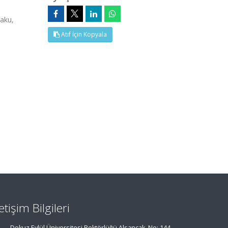
aku,
Atıf İçin Kopyala
letişim Bilgileri
Dokuz Eylül Üniversitesi Rektörlüğü Alsancak, No: 144