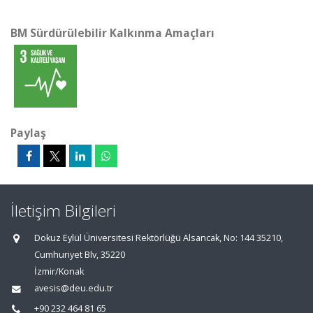
BM Sürdürülebilir Kalkınma Amaçları
Paylaş
İletişim Bilgileri
Dokuz Eylül Üniversitesi Rektörlüğü Alsancak, No: 144 35210,
Cumhuriyet Blv, 35220
İzmir/Konak
avesis@deu.edu.tr
+90 232 464 81 65