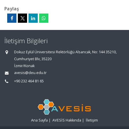
Paylaş
İletişim Bilgileri
Dokuz Eylül Üniversitesi Rektörlüğü Alsancak, No: 144 35210,
Cumhuriyet Blv, 35220
İzmir/Konak
avesis@deu.edu.tr
+90 232 464 81 65
Ana Sayfa
|
AVESİS Hakkında
|
İletişim