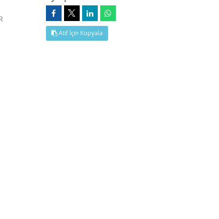
R
Atıf İçin Kopyala