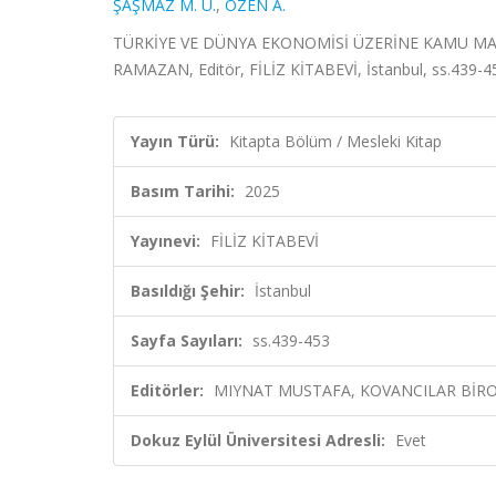
ŞAŞMAZ M. Ü.
,
ÖZEN A.
TÜRKİYE VE DÜNYA EKONOMİSİ ÜZERİNE KAMU MA
RAMAZAN, Editör, FİLİZ KİTABEVİ, İstanbul, ss.439-4
Yayın Türü:
Kitapta Bölüm / Mesleki Kitap
Basım Tarihi:
2025
Yayınevi:
FİLİZ KİTABEVİ
Basıldığı Şehir:
İstanbul
Sayfa Sayıları:
ss.439-453
Editörler:
MIYNAT MUSTAFA, KOVANCILAR BİRO
Dokuz Eylül Üniversitesi Adresli:
Evet