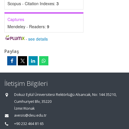
Scopus - Citation Indexes:
3
Captures
Mendeley - Readers:
9
-
see details
Paylaş
İletişim Bilgileri
Dokuz Eylül Üniversitesi Rektörlüğü Alsancak, No: 144 35210,
Cumhuriyet Blv, 35220
İzmir/Konak
avesis@deu.edu.tr
+90 232 464 81 65