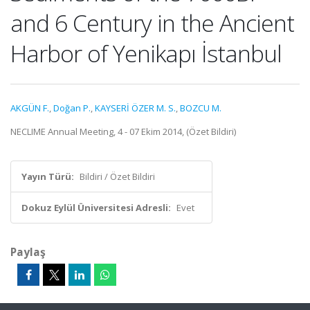
and 6 Century in the Ancient
Harbor of Yenikapı İstanbul
AKGÜN F.
,
Doğan P.
,
KAYSERİ ÖZER M. S.
,
BOZCU M.
NECLIME Annual Meeting, 4 - 07 Ekim 2014, (Özet Bildiri)
Yayın Türü:
Bildiri / Özet Bildiri
Dokuz Eylül Üniversitesi Adresli:
Evet
Paylaş