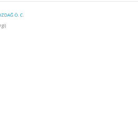
ÖZDAĞ Ö. C.
rgi)