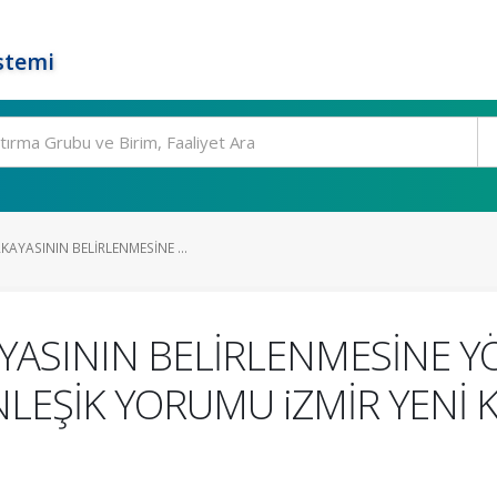
stemi
AYASININ BELİRLENMESİNE ...
ASININ BELİRLENMESİNE YÖN
EŞİK YORUMU iZMİR YENİ 