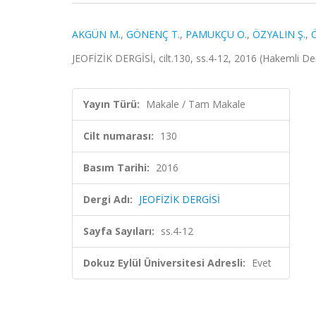
AKGÜN M.
,
GÖNENÇ T.
,
PAMUKÇU O.
,
ÖZYALIN Ş.
,
JEOFİZİK DERGİSİ, cilt.130, ss.4-12, 2016 (Hakemli De
Yayın Türü:
Makale / Tam Makale
Cilt numarası:
130
Basım Tarihi:
2016
Dergi Adı:
JEOFİZİK DERGİSİ
Sayfa Sayıları:
ss.4-12
Dokuz Eylül Üniversitesi Adresli:
Evet