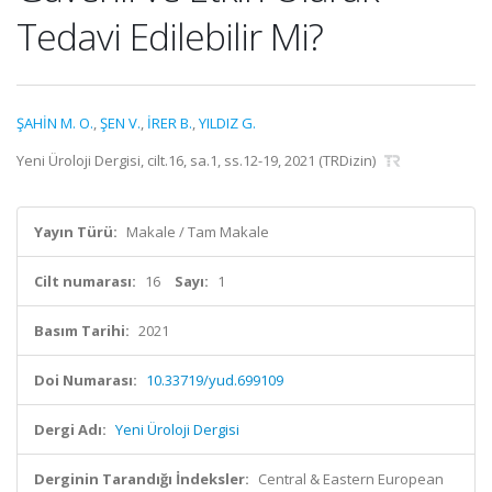
Tedavi Edilebilir Mi?
ŞAHİN M. O.
,
ŞEN V.
,
İRER B.
,
YILDIZ G.
Yeni Üroloji Dergisi, cilt.16, sa.1, ss.12-19, 2021 (TRDizin)
Yayın Türü:
Makale / Tam Makale
Cilt numarası:
16
Sayı:
1
Basım Tarihi:
2021
Doi Numarası:
10.33719/yud.699109
Dergi Adı:
Yeni Üroloji Dergisi
Derginin Tarandığı İndeksler:
Central & Eastern European