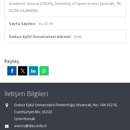
Academic Source (CEEAS), Directory of Open Access Journals, TR
DİZİN (ULAKBİM)
Sayfa Sayıları:
ss.12-19
Dokuz Eylül Üniversitesi Adresli:
Evet
Paylaş
İletişim Bilgileri
Dokuz Eylül Üniversitesi Rektörlüğü Alsancak, No: 144 35210,
Cumhuriyet Blv, 35220
İzmir/Konak
avesis@deu.edu.tr