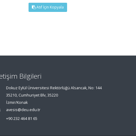
Atıf İçin Kopyala
letişim Bilgileri
Dokuz Eylül Üniversitesi Rektörlüğü Alsancak, No: 144
35210, Cumhuriyet Blv, 35220
İzmir/Konak
avesis@deu.edu.tr
+90 232 464 81 65