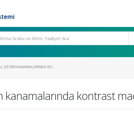
stemi
L SISTEM KANAMALARINDA KO...
em kanamalarında kontrast m