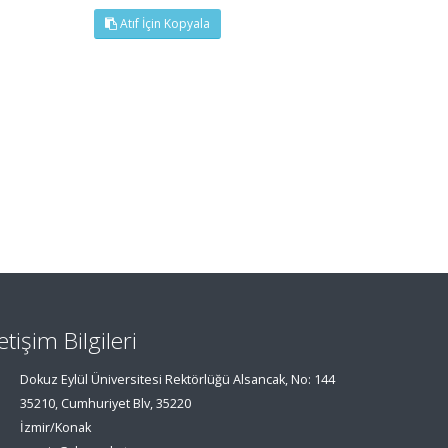
Atıf İçin Kopyala
letişim Bilgileri
Dokuz Eylül Üniversitesi Rektörlüğü Alsancak, No: 144
35210, Cumhuriyet Blv, 35220
İzmir/Konak