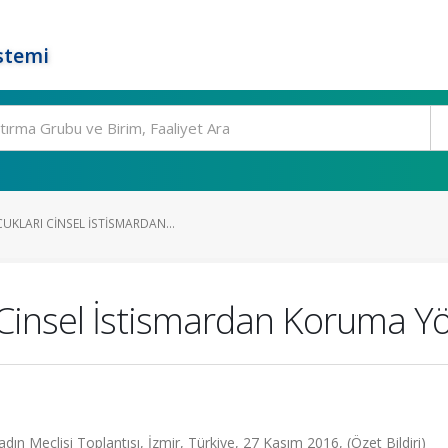
stemi
KLARI CINSEL İSTISMARDAN...
 Cinsel İstismardan Koruma Y
n Meclisi Toplantısı, İzmir, Türkiye, 27 Kasım 2016, (Özet Bildiri)