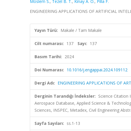
Moslem S.
,
Tezel B. T.
,
Kinay A. O.
,
Pilla F.
ENGINEERING APPLICATIONS OF ARTIFICIAL INTELLIGE
Yayın Türü:
Makale / Tam Makale
Cilt numarası:
137
Sayı:
137
Basım Tarihi:
2024
Doi Numarası:
10.1016/j.engappai.2024.109112
Dergi Adı:
ENGINEERING APPLICATIONS OF ARTI
Derginin Tarandığı İndeksler:
Science Citation
Aerospace Database, Applied Science & Technolo
Sciences, INSPEC, Metadex, Civil Engineering Abstr
Sayfa Sayıları:
ss.1-13