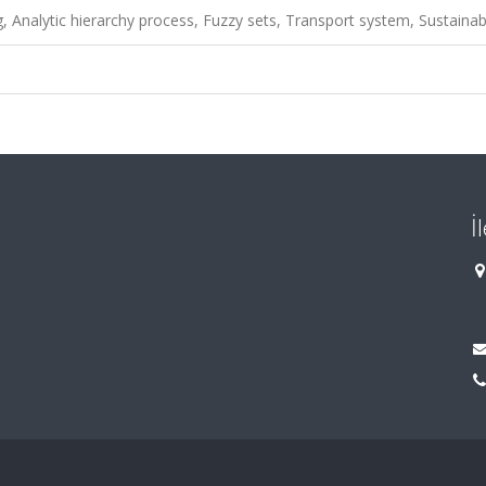
g, Analytic hierarchy process, Fuzzy sets, Transport system, Sustainabi
İ