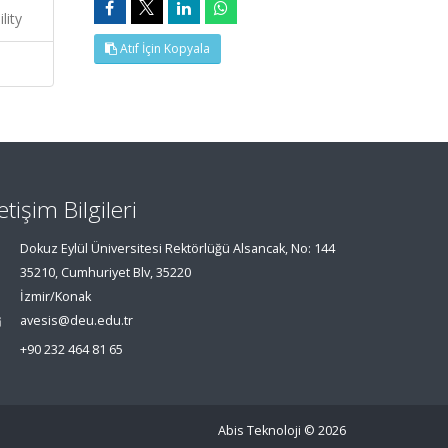
lity
Atıf İçin Kopyala
letişim Bilgileri
Dokuz Eylül Üniversitesi Rektörlüğü Alsancak, No: 144
35210, Cumhuriyet Blv, 35220
İzmir/Konak
avesis@deu.edu.tr
+90 232 464 81 65
Abis Teknoloji
© 2026