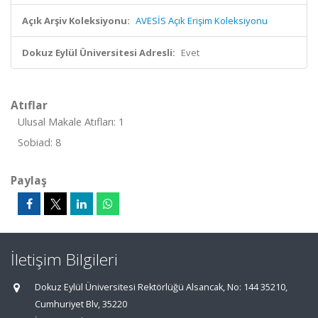
Açık Arşiv Koleksiyonu:
AVESİS Açık Erişim Koleksiyonu
Dokuz Eylül Üniversitesi Adresli:
Evet
Atıflar
Ulusal Makale Atıfları: 1
Sobiad: 8
Paylaş
İletişim Bilgileri
Dokuz Eylül Üniversitesi Rektörlüğü Alsancak, No: 144 35210,
Cumhuriyet Blv, 35220