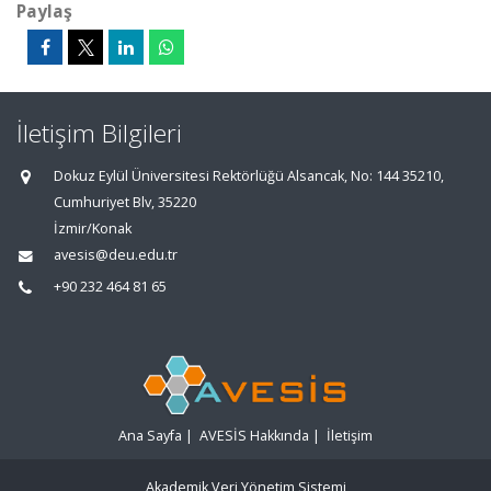
Paylaş
İletişim Bilgileri
Dokuz Eylül Üniversitesi Rektörlüğü Alsancak, No: 144 35210,
Cumhuriyet Blv, 35220
İzmir/Konak
avesis@deu.edu.tr
+90 232 464 81 65
Ana Sayfa
|
AVESİS Hakkında
|
İletişim
Akademik Veri Yönetim Sistemi