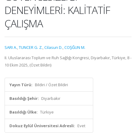
DENEYİMLERİ: KALİTATİF
ÇALIŞMA
SARI A.
,
TUNCER G. Z.
,
Cilasun D.
,
COŞĞUN M.
II. Uluslararası Toplum ve Ruh Sağlığı Kongresi, Diyarbakır, Türkiye, 8 -
10 Ekim 2025, (Özet Bildiri)
Yayın Türü:
Bildiri / Özet Bildiri
Basıldığı Şehir:
Diyarbakır
Basıldığı Ülke:
Türkiye
Dokuz Eylül Üniversitesi Adresli:
Evet