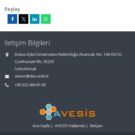
Paylaş
İletişim Bilgileri
Dokuz Eylül Üniversitesi Rektörlüğü Alsancak, No: 144 35210,
Cumhuriyet Blv, 35220
İzmir/Konak
avesis@deu.edu.tr
+90 232 464 81 65
Ana Sayfa
|
AVESİS Hakkında
|
İletişim