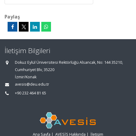
Paylaş
İletişim Bilgileri
Dokuz Eylül Üniversitesi Rektörlüğü Alsancak, No: 144 35210,
Cumhuriyet Blv, 35220
İzmir/Konak
avesis@deu.edu.tr
+90 232 464 81 65
Ana Sayfa
|
AVESİS Hakkında
|
İletişim