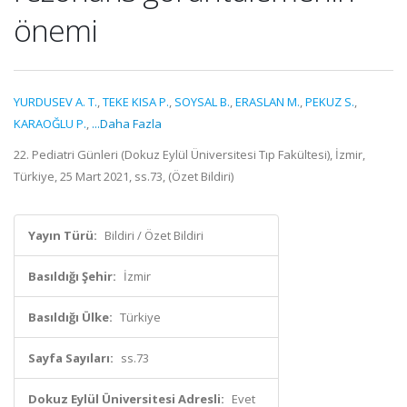
önemi
YURDUSEV A. T.
,
TEKE KISA P.
,
SOYSAL B.
,
ERASLAN M.
,
PEKUZ S.
,
KARAOĞLU P.
,
...Daha Fazla
22. Pediatri Günleri (Dokuz Eylül Üniversitesi Tıp Fakültesi), İzmir,
Türkiye, 25 Mart 2021, ss.73, (Özet Bildiri)
Yayın Türü:
Bildiri / Özet Bildiri
Basıldığı Şehir:
İzmir
Basıldığı Ülke:
Türkiye
Sayfa Sayıları:
ss.73
Dokuz Eylül Üniversitesi Adresli:
Evet