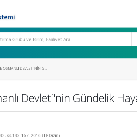
stemi
E OSMANLI DEVLETI'NIN G...
nlı Devleti'nin Gündelik Haya
a.32, ss.133-167, 2016 (TRDizin)