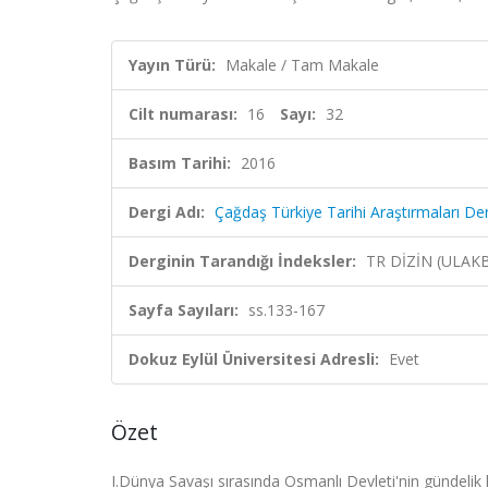
Yayın Türü:
Makale / Tam Makale
Cilt numarası:
16
Sayı:
32
Basım Tarihi:
2016
Dergi Adı:
Çağdaş Türkiye Tarihi Araştırmaları Der
Derginin Tarandığı İndeksler:
TR DİZİN (ULAK
Sayfa Sayıları:
ss.133-167
Dokuz Eylül Üniversitesi Adresli:
Evet
Özet
I.Dünya Savaşı sırasında Osmanlı Devleti'nin gündelik h