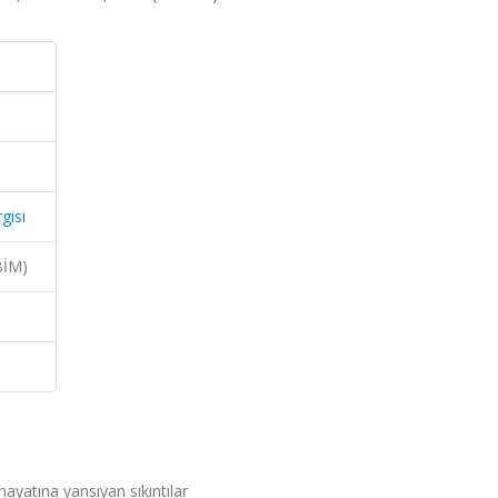
gisi
BİM)
ayatına yansıyan sıkıntılar