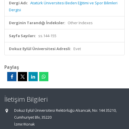
Dergi Adı:
Atatürk Üniversitesi Beden Eğitimi ve Spor Bilimleri
Dergisi
Derginin Tarandığı İndeksler:
Other Indexes
Sayfa Sayıları:
ss.144-155
Dokuz Eylül Üniversitesi Adresli:
Evet
Paylaş
İletişim Bilgileri
Dokuz Eylül Üniversitesi Rektörlüğü Alsancak, No: 144 35210,
Cumhuriyet Blv, 35220
İzmir/Konak