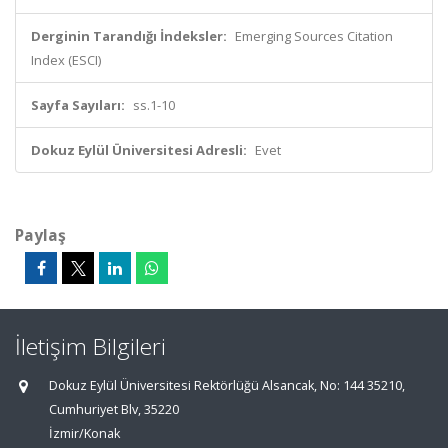
Derginin Tarandığı İndeksler:
Emerging Sources Citation
Index (ESCI)
Sayfa Sayıları:
ss.1-10
Dokuz Eylül Üniversitesi Adresli:
Evet
Paylaş
İletişim Bilgileri
Dokuz Eylül Üniversitesi Rektörlüğü Alsancak, No: 144 35210,
Cumhuriyet Blv, 35220
İzmir/Konak