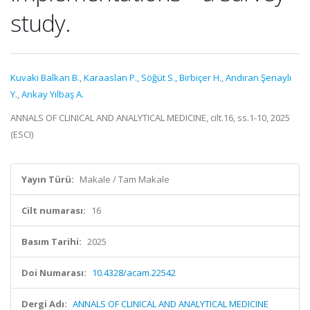
study.
Kuvaki Balkan B.
,
Karaaslan P.
,
Söğüt S.
,
Birbiçer H.
,
Andıran Şenaylı
Y.
,
Ankay Yılbaş A.
ANNALS OF CLINICAL AND ANALYTICAL MEDICINE, cilt.16, ss.1-10, 2025
(ESCI)
Yayın Türü:
Makale / Tam Makale
Cilt numarası:
16
Basım Tarihi:
2025
Doi Numarası:
10.4328/acam.22542
Dergi Adı:
ANNALS OF CLINICAL AND ANALYTICAL MEDICINE