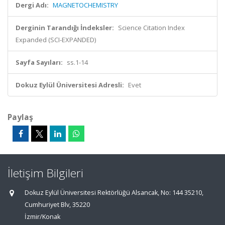
Dergi Adı:
MAGNETOCHEMISTRY
Derginin Tarandığı İndeksler:
Science Citation Index
Expanded (SCI-EXPANDED)
Sayfa Sayıları:
ss.1-14
Dokuz Eylül Üniversitesi Adresli:
Evet
Paylaş
İletişim Bilgileri
Dokuz Eylül Üniversitesi Rektörlüğü Alsancak, No: 144 35210,
Cumhuriyet Blv, 35220
İzmir/Konak