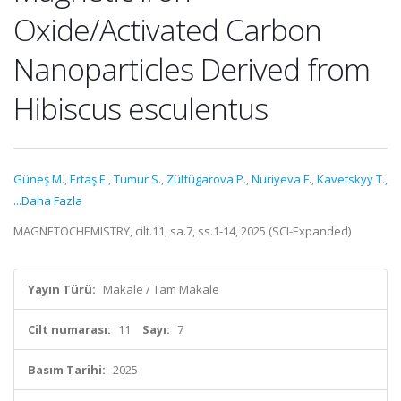
Oxide/Activated Carbon
Nanoparticles Derived from
Hibiscus esculentus
Güneş M.
,
Ertaş E.
,
Tumur S.
,
Zülfügarova P.
,
Nuriyeva F.
,
Kavetskyy T.
,
...Daha Fazla
MAGNETOCHEMISTRY, cilt.11, sa.7, ss.1-14, 2025 (SCI-Expanded)
Yayın Türü:
Makale / Tam Makale
Cilt numarası:
11
Sayı:
7
Basım Tarihi:
2025