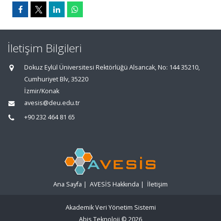
İletişim Bilgileri
Dokuz Eylül Üniversitesi Rektörlüğü Alsancak, No: 144 35210,
Cumhuriyet Blv, 35220
İzmir/Konak
avesis@deu.edu.tr
+90 232 464 81 65
Ana Sayfa
|
AVESİS Hakkında
|
İletişim
Akademik Veri Yönetim Sistemi
Abis Teknoloji
© 2026