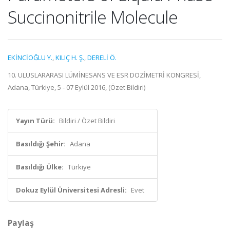
Succinonitrile Molecule
EKİNCİOĞLU Y.
,
KILIÇ H. Ş.
,
DERELİ Ö.
10. ULUSLARARASI LÜMİNESANS VE ESR DOZİMETRİ KONGRESİ,
Adana, Türkiye, 5 - 07 Eylül 2016, (Özet Bildiri)
Yayın Türü:
Bildiri / Özet Bildiri
Basıldığı Şehir:
Adana
Basıldığı Ülke:
Türkiye
Dokuz Eylül Üniversitesi Adresli:
Evet
Paylaş