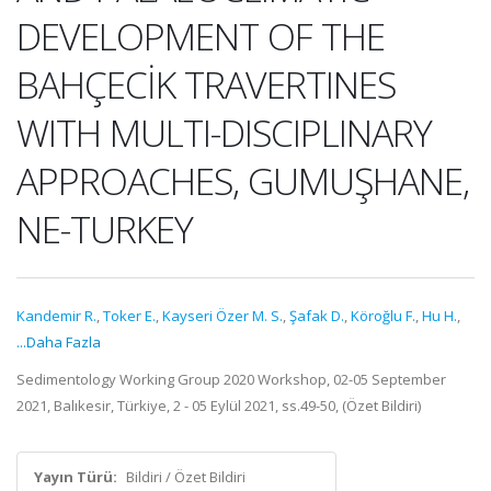
DEVELOPMENT OF THE
BAHÇECİK TRAVERTINES
WITH MULTI-DISCIPLINARY
APPROACHES, GUMUŞHANE,
NE-TURKEY
Kandemir R.
,
Toker E.
,
Kayseri Özer M. S.
,
Şafak D.
,
Köroğlu F.
,
Hu H.
,
...Daha Fazla
Sedimentology Working Group 2020 Workshop, 02-05 September
2021, Balıkesir, Türkiye, 2 - 05 Eylül 2021, ss.49-50, (Özet Bildiri)
Yayın Türü:
Bildiri / Özet Bildiri