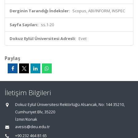
Derginin Tarandığı İndeksler:
Scopus, ABI/INFORM, INSPEC
Sayfa Sayıları:
ss.1-20
Dokuz Eylül Üniversitesi Adresli:
Evet
Paylaş
İletişim Bilgileri
Dokuz Eylül Üniversitesi Rektörlüğü Alsancak, No: 144 35210,
Cumhuriyet Blv, 35220
İzmir/Konak
avesis@deu.edu.tr
+90 232 464 81 65