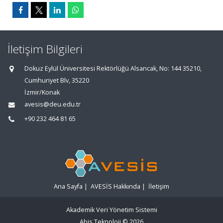
İletişim Bilgileri
Dokuz Eylül Üniversitesi Rektörlüğü Alsancak, No: 144 35210,
Cumhuriyet Blv, 35220
İzmir/Konak
avesis@deu.edu.tr
+90 232 464 81 65
Ana Sayfa
|
AVESİS Hakkında
|
İletişim
Akademik Veri Yönetim Sistemi
Abis Teknoloji
© 2026