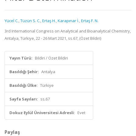
Yücel C.
,
Tüzün S. C.
,
Ertaş H.
,
Karapınar İ.
,
Ertaş F. N.
3rd International Congress on Analytical and Bioanalytical Chemistry,
Antalya, Türkiye, 22 - 26 Mart 2021, ss.67, (Özet Bildiri)
Yayın Türü:
Bildiri / Özet Bildiri
Basıldığı Şehir:
Antalya
Basıldığı Ülke:
Türkiye
Sayfa Sayıları:
ss.67
Dokuz Eylül Üniversitesi Adresli:
Evet
Paylaş