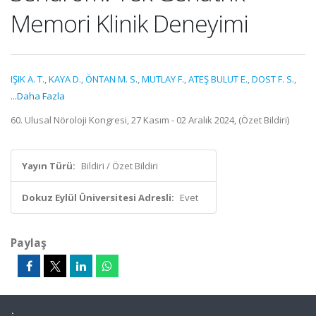
Memori Klinik Deneyimi
IŞIK A. T.
,
KAYA D.
,
ÖNTAN M. S.
,
MUTLAY F.
,
ATEŞ BULUT E.
,
DOST F. S.
,
...Daha Fazla
60. Ulusal Nöroloji Kongresi, 27 Kasım - 02 Aralık 2024, (Özet Bildiri)
Yayın Türü:
Bildiri / Özet Bildiri
Dokuz Eylül Üniversitesi Adresli:
Evet
Paylaş