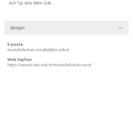
Acil Tıp Ana Bilim Dalı
İletişim
E-posta
mustafafurkan.nural[at]deu.edu.tr
Web Sayfası
https://avesis.deu.edu.tr/mustafafurkan.nural