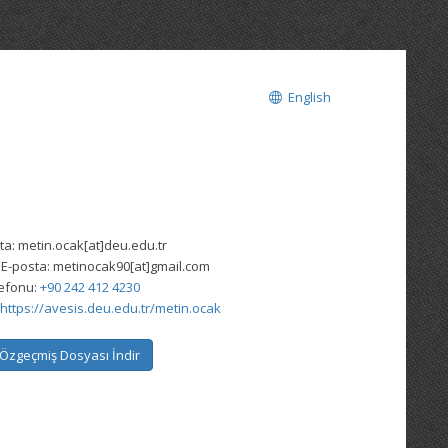
English
ta:
metin.ocak[at]deu.edu.tr
 E-posta:
metinocak90[at]gmail.com
lefonu:
+90 242 412 4230
https://avesis.deu.edu.tr/metin.ocak
Özgeçmiş Dosyası İndir