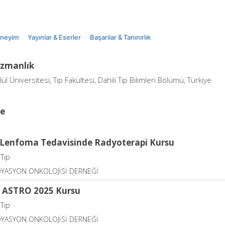
eneyim
Yayınlar & Eserler
Başarılar & Tanınırlık
Uzmanlık
ül Üniversitesi, Tıp Fakültesi, Dahili Tıp Bilimleri Bölümü, Türkiye
ce
n Lenfoma Tedavisinde Radyoterapi Kursu
 Tıp
DYASYON ONKOLOJİSİ DERNEĞİ
f ASTRO 2025 Kursu
 Tıp
DYASYON ONKOLOJİSİ DERNEĞİ