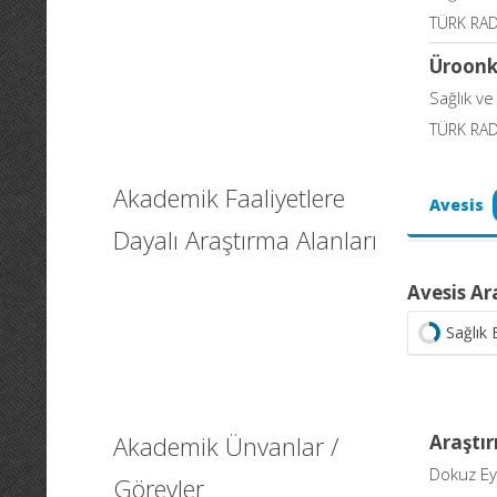
TÜRK RA
Üroonko
Sağlık ve
TÜRK RA
Akademik Faaliyetlere
Avesis
Dayalı Araştırma Alanları
Avesis Ar
Sağlık B
Akademik Ünvanlar /
Araştır
Dokuz Eyl
Görevler