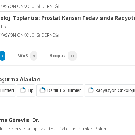
DYASYON ONKOLOJİSİ DERNEĞİ
loji Toplantısı: Prostat Kanseri Tedavisinde Radyot
 Tıp
DYASYON ONKOLOJİSİ DERNEĞİ
WoS
Scopus
4
4
11
aştırma Alanları
ilimleri
Tıp
Dahili Tıp Bilimleri
Radyasyon Onkoloji
ma Görevlisi Dr.
ül Üniversitesi, Tıp Fakültesi, Dahili Tıp Bilimleri Bölümü