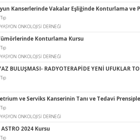
yun Kanserlerinde Vakalar Eşliğinde Konturlama ve 
 Tıp
DYASYON ONKOLOJİSİ DERNEĞİ
Tümörlerinde Konturlama Kursu
 Tıp
DYASYON ONKOLOJİSİ DERNEĞİ
YAZ BULUŞMASI- RADYOTERAPİDE YENİ UFUKLAR TO
 Tıp
rium ve Serviks Kanserinin Tanı ve Tedavi Prensiple
 Tıp
DYASYON ONKOLOJİSİ DERNEĞİ
f ASTRO 2024 Kursu
 Tıp