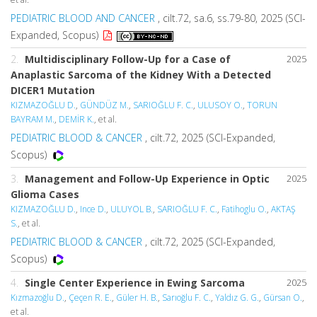
PEDIATRIC BLOOD AND CANCER
, cilt.72, sa.6, ss.79-80, 2025 (SCI-
Expanded, Scopus)
2.
Multidisciplinary Follow-Up for a Case of
2025
Anaplastic Sarcoma of the Kidney With a Detected
DICER1 Mutation
KIZMAZOĞLU D.
,
GÜNDÜZ M.
,
SARIOĞLU F. C.
,
ULUSOY O.
,
TORUN
BAYRAM M.
,
DEMİR K.
, et al.
PEDIATRIC BLOOD & CANCER
, cilt.72, 2025 (SCI-Expanded,
Scopus)
3.
Management and Follow-Up Experience in Optic
2025
Glioma Cases
KIZMAZOĞLU D.
,
Ince D.
,
ULUYOL B.
,
SARIOĞLU F. C.
,
Fatihoglu O.
,
AKTAŞ
S.
, et al.
PEDIATRIC BLOOD & CANCER
, cilt.72, 2025 (SCI-Expanded,
Scopus)
4.
Single Center Experience in Ewing Sarcoma
2025
Kızmazoğlu D.
,
Çeçen R. E.
,
Güler H. B.
,
Sarıoğlu F. C.
,
Yaldız G. G.
,
Gürsan O.
,
et al.