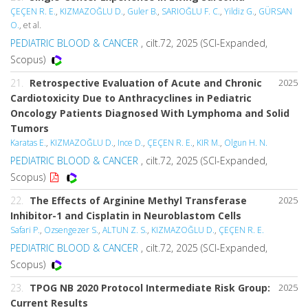
ÇEÇEN R. E.
,
KIZMAZOĞLU D.
,
Guler B.
,
SARIOĞLU F. C.
,
Yildiz G.
,
GÜRSAN
O.
, et al.
PEDIATRIC BLOOD & CANCER
, cilt.72, 2025 (SCI-Expanded,
Scopus)
21.
Retrospective Evaluation of Acute and Chronic
2025
Cardiotoxicity Due to Anthracyclines in Pediatric
Oncology Patients Diagnosed With Lymphoma and Solid
Tumors
Karatas E.
,
KIZMAZOĞLU D.
,
Ince D.
,
ÇEÇEN R. E.
,
KIR M.
,
Olgun H. N.
PEDIATRIC BLOOD & CANCER
, cilt.72, 2025 (SCI-Expanded,
Scopus)
22.
The Effects of Arginine Methyl Transferase
2025
Inhibitor-1 and Cisplatin in Neuroblastom Cells
Safari P.
,
Ozsengezer S.
,
ALTUN Z. S.
,
KIZMAZOĞLU D.
,
ÇEÇEN R. E.
PEDIATRIC BLOOD & CANCER
, cilt.72, 2025 (SCI-Expanded,
Scopus)
23.
TPOG NB 2020 Protocol Intermediate Risk Group:
2025
Current Results