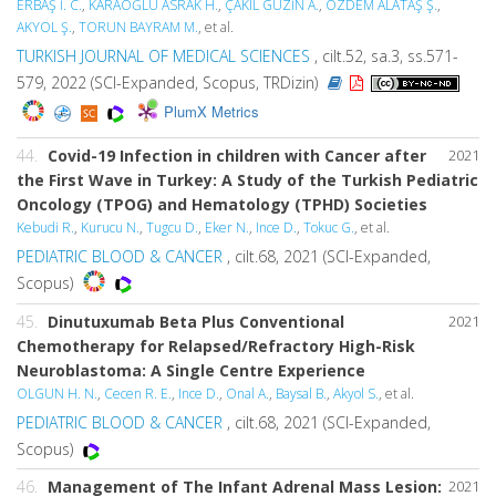
ERBAŞ İ. C.
,
KARAOĞLU ASRAK H.
,
ÇAKIL GÜZİN A.
,
ÖZDEM ALATAŞ Ş.
,
AKYOL Ş.
,
TORUN BAYRAM M.
, et al.
TURKISH JOURNAL OF MEDICAL SCIENCES
, cilt.52, sa.3, ss.571-
579, 2022 (SCI-Expanded, Scopus, TRDizin)
PlumX Metrics
44.
Covid-19 Infection in children with Cancer after
2021
the First Wave in Turkey: A Study of the Turkish Pediatric
Oncology (TPOG) and Hematology (TPHD) Societies
Kebudi R.
,
Kurucu N.
,
Tugcu D.
,
Eker N.
,
Ince D.
,
Tokuc G.
, et al.
PEDIATRIC BLOOD & CANCER
, cilt.68, 2021 (SCI-Expanded,
Scopus)
45.
Dinutuxumab Beta Plus Conventional
2021
Chemotherapy for Relapsed/Refractory High-Risk
Neuroblastoma: A Single Centre Experience
OLGUN H. N.
,
Cecen R. E.
,
Ince D.
,
Onal A.
,
Baysal B.
,
Akyol S.
, et al.
PEDIATRIC BLOOD & CANCER
, cilt.68, 2021 (SCI-Expanded,
Scopus)
46.
Management of The Infant Adrenal Mass Lesion:
2021