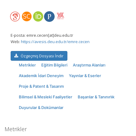
E-posta:
emre.cecen[at]deu.edu.tr
Web:
https://avesis.deu.edu.tr/emre.cecen
Özgeçmiş Dosyası İndir
Metrikler
Eğitim Bilgileri
Araştırma Alanları
Akademik İdari Deneyim
Yayınlar & Eserler
Proje & Patent & Tasarım
Bilimsel & Mesleki Faaliyetler
Başarılar & Tanınırlık
Duyurular & Dokümanlar
Metrikler