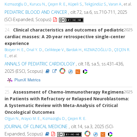
Kızmazoğlu D.
,
Kurucu N.
,
Çeçen R. E.
,
Küpeli S.
,
Tekgündüz S.
,
Varan A.
, et al.
PEDIATRIC BLOOD AND CANCER
, cilt.72, sa.6, ss.710-711, 2025
(SCI-Expanded, Scopus)
24.
Clinical characteristics and outcomes of pediatric
2025
cardiac masses: A 20-year retrospective single-center
experience
Bozyer H. E.
,
Onal Y. D.
,
Celiktepe V.
,
Bardak H.
,
KIZMAZOĞLU D.
,
ÇEÇEN R.
E.
, et al.
ANNALS OF PEDIATRIC CARDIOLOGY
, cilt.18, sa.5, ss.431-436,
2025 (ESCI, Scopus)
PlumX Metrics
25.
Assessment of Chemo-Immunotherapy Regimens
2025
in Patients with Refractory or Relapsed Neuroblastoma:
A Systematic Review with Meta-Analysis of Critical
Oncological Outcomes
Olgun N.
,
Arayıcı M. E.
,
Kızmazoğlu D.
,
Çeçen R. E.
JOURNAL OF CLINICAL MEDICINE
, cilt.14, sa.3, 2025 (SCI-
Expanded, Scopus)