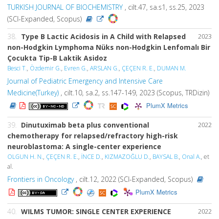
TURKISH JOURNAL OF BIOCHEMISTRY
, cilt.47, sa.s1, ss.25, 2023
(SCI-Expanded, Scopus)
38.
Type B Lactic Acidosis in A Child with Relapsed
2023
non-Hodgkin Lymphoma Nüks non-Hodgkin Lenfomalı Bir
Çocukta Tip-B Laktik Asidoz
Besci T.
,
Özdemir G.
,
Evren G.
,
ARSLAN G.
,
ÇEÇEN R. E.
,
DUMAN M.
Journal of Pediatric Emergency and Intensive Care
Medicine(Turkey)
, cilt.10, sa.2, ss.147-149, 2023 (Scopus, TRDizin)
PlumX Metrics
39.
Dinutuximab beta plus conventional
2022
chemotherapy for relapsed/refractory high-risk
neuroblastoma: A single-center experience
OLGUN H. N.
,
ÇEÇEN R. E.
,
İNCE D.
,
KIZMAZOĞLU D.
,
BAYSAL B.
,
Onal A.
, et
al.
Frontiers in Oncology
, cilt.12, 2022 (SCI-Expanded, Scopus)
PlumX Metrics
40.
WILMS TUMOR: SINGLE CENTER EXPERIENCE
2022