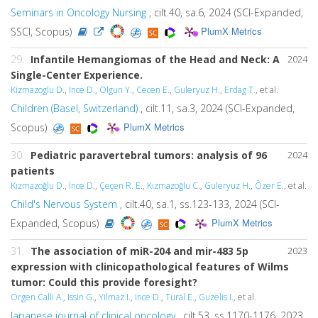
Seminars in Oncology Nursing
, cilt.40, sa.6, 2024 (SCI-Expanded,
PlumX Metrics
SSCI, Scopus)
29.
Infantile Hemangiomas of the Head and Neck: A
2024
Single-Center Experience.
Kizmazoglu D.
,
Ince D.
,
Olgun Y.
,
Cecen E.
,
Guleryuz H.
,
Erdag T.
, et al.
Children (Basel, Switzerland)
, cilt.11, sa.3, 2024 (SCI-Expanded,
PlumX Metrics
Scopus)
30.
Pediatric paravertebral tumors: analysis of 96
2024
patients
Kızmazoğlu D.
,
İnce D.
,
Çeçen R. E.
,
Kızmazoğlu C.
,
Guleryuz H.
,
Özer E.
, et al.
Child's Nervous System
, cilt.40, sa.1, ss.123-133, 2024 (SCI-
PlumX Metrics
Expanded, Scopus)
31.
The association of miR-204 and mir-483 5p
2023
expression with clinicopathological features of Wilms
tumor: Could this provide foresight?
Orgen Calli A.
,
Issin G.
,
Yilmaz I.
,
Ince D.
,
Tural E.
,
Guzelis I.
, et al.
Japanese journal of clinical oncology
, cilt.53, ss.1170-1176, 2023