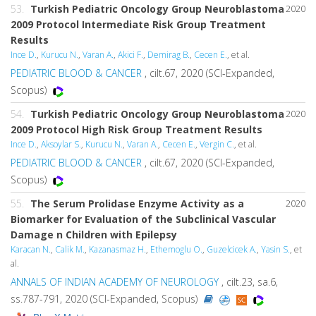
53.
Turkish Pediatric Oncology Group Neuroblastoma
2020
2009 Protocol Intermediate Risk Group Treatment
Results
Ince D.
,
Kurucu N.
,
Varan A.
,
Akici F.
,
Demirag B.
,
Cecen E.
, et al.
PEDIATRIC BLOOD & CANCER
, cilt.67, 2020 (SCI-Expanded,
Scopus)
54.
Turkish Pediatric Oncology Group Neuroblastoma
2020
2009 Protocol High Risk Group Treatment Results
Ince D.
,
Aksoylar S.
,
Kurucu N.
,
Varan A.
,
Cecen E.
,
Vergin C.
, et al.
PEDIATRIC BLOOD & CANCER
, cilt.67, 2020 (SCI-Expanded,
Scopus)
55.
The Serum Prolidase Enzyme Activity as a
2020
Biomarker for Evaluation of the Subclinical Vascular
Damage n Children with Epilepsy
Karacan N.
,
Calik M.
,
Kazanasmaz H.
,
Ethemoglu O.
,
Guzelcicek A.
,
Yasin S.
, et
al.
ANNALS OF INDIAN ACADEMY OF NEUROLOGY
, cilt.23, sa.6,
ss.787-791, 2020 (SCI-Expanded, Scopus)