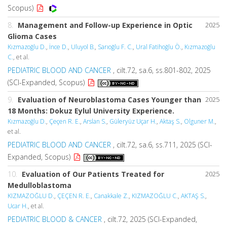
Scopus)
8.
Management and Follow-up Experience in Optic
2025
Glioma Cases
Kızmazoğlu D.
,
İnce D.
,
Uluyol B.
,
Sarıoğlu F. C.
,
Ural Fatihoğlu Ö.
,
Kızmazoğlu
C.
, et al.
PEDIATRIC BLOOD AND CANCER
, cilt.72, sa.6, ss.801-802, 2025
(SCI-Expanded, Scopus)
9.
Evaluation of Neuroblastoma Cases Younger than
2025
18 Months: Dokuz Eylul University Experience.
Kızmazoğlu D.
,
Çeçen R. E.
,
Arslan S.
,
Güleryüz Uçar H.
,
Aktaş S.
,
Olguner M.
,
et al.
PEDIATRIC BLOOD AND CANCER
, cilt.72, sa.6, ss.711, 2025 (SCI-
Expanded, Scopus)
10.
Evaluation of Our Patients Treated for
2025
Medulloblastoma
KIZMAZOĞLU D.
,
ÇEÇEN R. E.
,
Canakkale Z.
,
KIZMAZOĞLU C.
,
AKTAŞ S.
,
Ucar H.
, et al.
PEDIATRIC BLOOD & CANCER
, cilt.72, 2025 (SCI-Expanded,