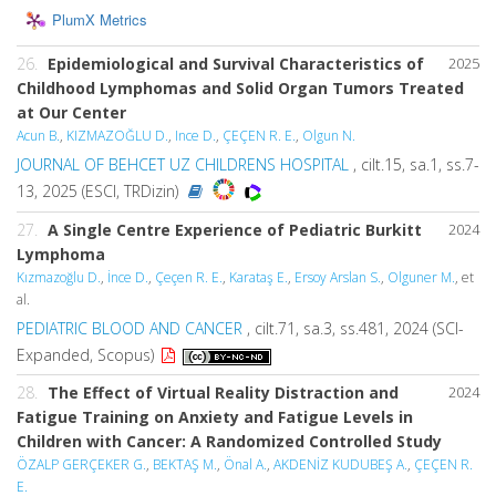
PlumX Metrics
26.
Epidemiological and Survival Characteristics of
2025
Childhood Lymphomas and Solid Organ Tumors Treated
at Our Center
Acun B.
,
KIZMAZOĞLU D.
,
Ince D.
,
ÇEÇEN R. E.
,
Olgun N.
JOURNAL OF BEHCET UZ CHILDRENS HOSPITAL
, cilt.15, sa.1, ss.7-
13, 2025 (ESCI, TRDizin)
27.
A Single Centre Experience of Pediatric Burkitt
2024
Lymphoma
Kızmazoğlu D.
,
İnce D.
,
Çeçen R. E.
,
Karataş E.
,
Ersoy Arslan S.
,
Olguner M.
, et
al.
PEDIATRIC BLOOD AND CANCER
, cilt.71, sa.3, ss.481, 2024 (SCI-
Expanded, Scopus)
28.
The Effect of Virtual Reality Distraction and
2024
Fatigue Training on Anxiety and Fatigue Levels in
Children with Cancer: A Randomized Controlled Study
ÖZALP GERÇEKER G.
,
BEKTAŞ M.
,
Önal A.
,
AKDENİZ KUDUBEŞ A.
,
ÇEÇEN R.
E.