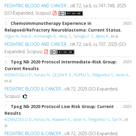
PEDIATRIC BLOOD AND CANCER
, cilt.72, sa.6, ss.747-748, 2025
(SCI-Expanded, Scopus)
5.
Chemoimmunotherapy Experience in
2025
Relapsed/Refractory Neuroblastoma: Current Status.
Olgun N.
,
İnce D.
,
Kızmazoğlu D.
,
Aktaş S.
,
Sarıoğlu F. C.
,
Bekiş R.
, et al.
PEDIATRIC BLOOD AND CANCER
, cilt.72, sa.6, ss.707, 2025 (SCI-
Expanded, Scopus)
6.
Tpog Nb 2020 Protocol Intermediate-Risk Group:
2025
Current Results
KIZMAZOĞLU D.
,
Kurucu N.
,
ÇEÇEN R. E.
,
KÜPELİ S.
,
Tekgunduz S.
,
Varan A.
,
et al.
PEDIATRIC BLOOD & CANCER
, cilt.72, 2025 (SCI-Expanded,
Scopus)
7.
Tpog Nb 2020 Protocol Low Risk Group: Current
2025
Results
KIZMAZOĞLU D.
,
Kurucu N.
,
Ataseven E.
,
Varan A.
,
Tekgunduz S.
,
Sari N.
, et
al.
PEDIATRIC BLOOD & CANCER
, cilt.72, 2025 (SCI-Expanded,