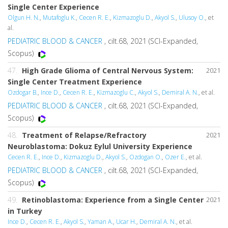
Single Center Experience
Olgun H. N.
,
Mutafoglu K.
,
Cecen R. E.
,
Kizmazoglu D.
,
Akyol S.
,
Ulusoy O.
, et
al.
PEDIATRIC BLOOD & CANCER
, cilt.68, 2021 (SCI-Expanded,
Scopus)
47.
High Grade Glioma of Central Nervous System:
2021
Single Center Treatment Experience
Ozdogar B.
,
Ince D.
,
Cecen R. E.
,
Kizmazoglu C.
,
Akyol S.
,
Demiral A. N.
, et al.
PEDIATRIC BLOOD & CANCER
, cilt.68, 2021 (SCI-Expanded,
Scopus)
48.
Treatment of Relapse/Refractory
2021
Neuroblastoma: Dokuz Eylul University Experience
Cecen R. E.
,
Ince D.
,
Kizmazoglu D.
,
Akyol S.
,
Ozdogan O.
,
Ozer E.
, et al.
PEDIATRIC BLOOD & CANCER
, cilt.68, 2021 (SCI-Expanded,
Scopus)
49.
Retinoblastoma: Experience from a Single Center
2021
in Turkey
Ince D.
,
Cecen R. E.
,
Akyol S.
,
Yaman A.
,
Ucar H.
,
Demiral A. N.
, et al.