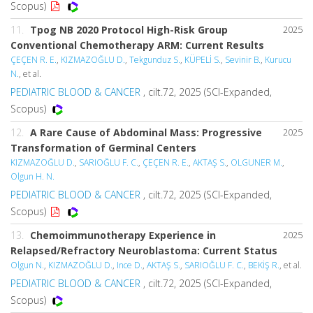
Scopus)
11.
Tpog NB 2020 Protocol High-Risk Group
2025
Conventional Chemotherapy ARM: Current Results
ÇEÇEN R. E.
,
KIZMAZOĞLU D.
,
Tekgunduz S.
,
KÜPELİ S.
,
Sevinir B.
,
Kurucu
N.
, et al.
PEDIATRIC BLOOD & CANCER
, cilt.72, 2025 (SCI-Expanded,
Scopus)
12.
A Rare Cause of Abdominal Mass: Progressive
2025
Transformation of Germinal Centers
KIZMAZOĞLU D.
,
SARIOĞLU F. C.
,
ÇEÇEN R. E.
,
AKTAŞ S.
,
OLGUNER M.
,
Olgun H. N.
PEDIATRIC BLOOD & CANCER
, cilt.72, 2025 (SCI-Expanded,
Scopus)
13.
Chemoimmunotherapy Experience in
2025
Relapsed/Refractory Neuroblastoma: Current Status
Olgun N.
,
KIZMAZOĞLU D.
,
Ince D.
,
AKTAŞ S.
,
SARIOĞLU F. C.
,
BEKİŞ R.
, et al.
PEDIATRIC BLOOD & CANCER
, cilt.72, 2025 (SCI-Expanded,
Scopus)