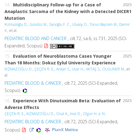
14.
Multidisciplinary Follow-up for a Case of
2025
Anaplastic Sarcoma of the Kidney with a Detected DICER1
Mutation
Kızmazoğlu D.
,
Gündüz M.
,
Sarıoğlu F. C.
,
Ulusoy O.
,
Torun Bayram M.
,
Demir
K.
, et al.
PEDIATRIC BLOOD AND CANCER
, cilt.72, sa.6, ss.731, 2025 (SCI-
Expanded, Scopus)
15.
Evaluation of Neuroblastoma Cases Younger
2025
Than 18 Months: Dokuz Eylul University Experience
KIZMAZOĞLU D.
,
ÇEÇEN R. E.
,
Arslan S.
,
Ucar H.
,
AKTAŞ S.
,
OLGUNER M.
, et
al.
PEDIATRIC BLOOD & CANCER
, cilt.72, 2025 (SCI-Expanded,
Scopus)
16.
Experience With Dinutuximab Beta: Evaluation of
2025
Adverse Effects
ÇEÇEN R. E.
,
KIZMAZOĞLU D.
,
Onal A.
,
Ince D.
,
Olgun H. a. N.
PEDIATRIC BLOOD & CANCER
, cilt.72, 2025 (SCI-Expanded,
PlumX Metrics
Scopus)