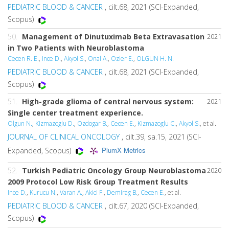
PEDIATRIC BLOOD & CANCER
, cilt.68, 2021 (SCI-Expanded,
Scopus)
50.
Management of Dinutuximab Beta Extravasation
2021
in Two Patients with Neuroblastoma
Cecen R. E.
,
Ince D.
,
Akyol S.
,
Onal A.
,
Ozler E.
,
OLGUN H. N.
PEDIATRIC BLOOD & CANCER
, cilt.68, 2021 (SCI-Expanded,
Scopus)
51.
High-grade glioma of central nervous system:
2021
Single center treatment experience.
Olgun N.
,
Kizmazoglu D.
,
Ozdogar B.
,
Cecen E.
,
Kizmazoglu C.
,
Akyol S.
, et al.
JOURNAL OF CLINICAL ONCOLOGY
, cilt.39, sa.15, 2021 (SCI-
PlumX Metrics
Expanded, Scopus)
52.
Turkish Pediatric Oncology Group Neuroblastoma
2020
2009 Protocol Low Risk Group Treatment Results
Ince D.
,
Kurucu N.
,
Varan A.
,
Akici F.
,
Demirag B.
,
Cecen E.
, et al.
PEDIATRIC BLOOD & CANCER
, cilt.67, 2020 (SCI-Expanded,
Scopus)