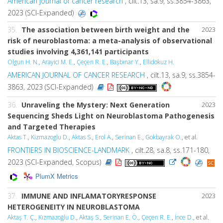
American journal of cancer research
, cilt.13, sa.9, ss.3854-3863,
2023 (SCI-Expanded)
35.
The association between birth weight and the
2023
risk of neuroblastoma: a meta-analysis of observational
studies involving 4,361,141 participants
Olgun H. N.
,
Arayici M. E.
,
Çeçen R. E.
,
Başbınar Y.
,
Ellidokuz H.
AMERICAN JOURNAL OF CANCER RESEARCH
, cilt.13, sa.9, ss.3854-
3863, 2023 (SCI-Expanded)
36.
Unraveling the Mystery: Next Generation
2023
Sequencing Sheds Light on Neuroblastoma Pathogenesis
and Targeted Therapies
Aktas T.
,
Kizmazoglu D.
,
Aktas S.
,
Erol A.
,
Serinan E.
,
Gokbayrak O.
, et al.
FRONTIERS IN BIOSCIENCE-LANDMARK
, cilt.28, sa.8, ss.171-180,
2023 (SCI-Expanded, Scopus)
PlumX Metrics
37.
IMMUNE AND INFLAMATORYRESPONSE
2023
HETEROGENEITY IN NEUROBLASTOMA
Aktaş T. Ç.
,
Kızmazoğlu D.
,
Aktaş S.
,
Serinan E. Ö.
,
Çeçen R. E.
,
İnce D.
, et al.