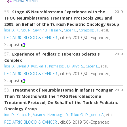
PlumX Metrics
56.
Stage 4S Neuroblastoma Experience with the
2019
TPOG Neuroblastoma Treatment Protocols 2003 and
2009; on Behalf of the Turkish Pediatric Oncology Group
İnce D.
,
Kurucu N.
,
Sevinir B.
,
Hazar V.
,
Cecen E.
,
Corapcioglu F.
, et al.
PEDIATRIC BLOOD & CANCER
, cilt.66, 2019 (SCI-Expanded,
Scopus)
57.
Experience of Pediatric Tuberous Sclerosis
2019
Complex
İnce D.
,
Baysal B.
,
Kucukali T.
,
Kizmazoglu D.
,
Akyol S.
,
Cecen E.
, et al.
PEDIATRIC BLOOD & CANCER
, cilt.66, 2019 (SCI-Expanded,
Scopus)
58.
Treatment of Neuroblastoma in Infants Younger
2019
Than 18 Months with the TPOG Neuroblastoma
Treatment Protocol; On Behalf of the Turkish Pediatric
Oncology Group
İnce D.
,
Kurucu N.
,
Varan A.
,
Kizmazoglu D.
,
Tokuc G.
,
Dagdemir A.
, et al.
PEDIATRIC BLOOD & CANCER
, cilt.66, 2019 (SCI-Expanded,