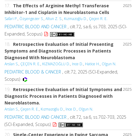
17.
The Effects of Arginine Methyl Transferase
2025
Inhibitor-1 and Cisplatin in Neuroblastoma Cells
Safari P.
,
Özşengezer S.
,
Altun Z. S.
,
Kızmazoğlu D.
,
Çeçen R. E.
PEDIATRIC BLOOD AND CANCER
, cilt.72, sa.6, ss.703, 2025 (SCI-
Expanded, Scopus)
18.
Retrospective Evaluation of Initial Presenting
2025
Symptoms and Diagnostic Processes in Patients
Diagnosed With Neuroblastoma
Arslan S.
,
ÇEÇEN R. E.
,
KIZMAZOĞLU D.
,
Ince D.
,
Hatice H.
,
Olgun N.
PEDIATRIC BLOOD & CANCER
, cilt.72, 2025 (SCI-Expanded,
Scopus)
19.
Retrospective Evaluation of Initial Symptoms and
2025
Diagnostic Processes in Patients Diagnosed with
Neuroblastoma.
Arslan S.
,
Çeçen R. E.
,
Kızmazoğlu D.
,
İnce D.
,
Olgun N.
PEDIATRIC BLOOD AND CANCER
, cilt.72, sa.6, ss.702-703, 2025
(SCI-Expanded, Scopus)
20.
Single-Center Experience in Ewing Sarcoma
2025