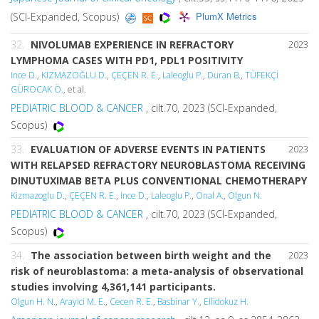
PlumX Metrics
(SCI-Expanded, Scopus)
32.
NIVOLUMAB EXPERIENCE IN REFRACTORY
2023
LYMPHOMA CASES WITH PD1, PDL1 POSITIVITY
Ince D.
,
KIZMAZOĞLU D.
,
ÇEÇEN R. E.
,
Laleoglu P.
,
Duran B.
,
TÜFEKÇİ
GÜROCAK Ö.
, et al.
PEDIATRIC BLOOD & CANCER
, cilt.70, 2023 (SCI-Expanded,
Scopus)
33.
EVALUATION OF ADVERSE EVENTS IN PATIENTS
2023
WITH RELAPSED REFRACTORY NEUROBLASTOMA RECEIVING
DINUTUXIMAB BETA PLUS CONVENTIONAL CHEMOTHERAPY
Kizmazoglu D.
,
ÇEÇEN R. E.
,
Ince D.
,
Laleoglu P.
,
Onal A.
,
Olgun N.
PEDIATRIC BLOOD & CANCER
, cilt.70, 2023 (SCI-Expanded,
Scopus)
34.
The association between birth weight and the
2023
risk of neuroblastoma: a meta-analysis of observational
studies involving 4,361,141 participants.
Olgun H. N.
,
Arayici M. E.
,
Cecen R. E.
,
Basbinar Y.
,
Ellidokuz H.