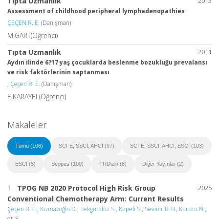
Tıpta Uzmanlık
2013
Assessment of childhood peripheral lymphadenopathies
ÇEÇEN R. E.
(Danışman)
M.GART(Öğrenci)
Tıpta Uzmanlık
2011
Aydın ilinde 6?17 yaş çocuklarda beslenme bozukluğu prevalansı
ve risk faktörlerinin saptanması
,
Çeçen R. E.
(Danışman)
E.KARAYEL(Öğrenci)
Makaleler
Tümü (106)
SCI-E, SSCI, AHCI (97)
SCI-E, SSCI, AHCI, ESCI (103)
ESCI (5)
Scopus (100)
TRDizin (8)
Diğer Yayınlar (2)
1.
TPOG NB 2020 Protocol High Risk Group
2025
Conventional Chemotherapy Arm: Current Results
Çeçen R. E.
,
Kızmazoğlu D.
,
Tekgündüz S.
,
Küpeli S.
,
Sevinir B. B.
,
Kurucu N.
,
et al.