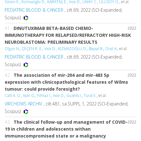
Cecen E.
,
Kizmazoglu D.
,
KARATAŞ E.
,
Ince D.
,
UMAY C.
,
ULUSOY O.
, et al.
PEDIATRIC BLOOD & CANCER
, cilt.69, 2022 (SCI-Expanded,
Scopus)
41.
DINUTUXIMAB BETA-BASED CHEMO-
2022
IMMUNOTHERAPY FOR RELAPSED/REFRACTORY HIGH-RISK
NEUROBLASTOMA: PRELIMINARY RESULTS
Olgun N.
,
ÇEÇEN R. E.
,
Ince D.
,
KIZMAZOĞLU D.
,
Baysal B.
,
Onal A.
, et al.
PEDIATRIC BLOOD & CANCER
, cilt.69, 2022 (SCI-Expanded,
Scopus)
42.
The association of mir-204 and mir-483 5p
2022
expression with clinicopathological features of Wilms
tumour: could provide foresight?
Calli A. O.
,
Issin G.
,
Yilmaz I.
,
Ince D.
,
Guzelis I.
,
Tural E.
, et al.
VIRCHOWS ARCHIV
, cilt.481, sa.SUPPL 1, 2022 (SCI-Expanded,
Scopus)
43.
The clinical follow-up and management of COVID-
2022
19 in children and adolescents withan
immunocompromised state or a malignancy