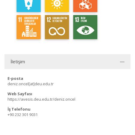
İletişim
E-posta
deniz.oncel[at]deu.edu.tr
Web Sayfası
https://avesis.deu.edu.tr/deniz.oncel
İş Telefonu
+90 232 301 9031